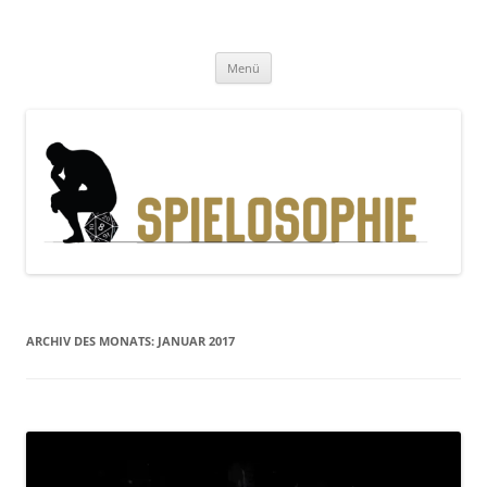
Zum
Inhalt
Spielosophie
springen
Gedanken, Geschichten und Gewürfel
Menü
ARCHIV DES MONATS:
JANUAR 2017