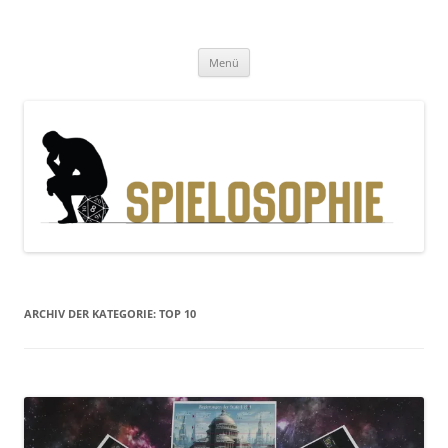
Zum
Inhalt
Spielosophie
springen
Gedanken, Geschichten und Gewürfel
Menü
ARCHIV DER KATEGORIE:
TOP 10