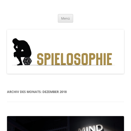
Zum
Inhalt
Spielosophie
springen
Gedanken, Geschichten und Gewürfel
Menü
ARCHIV DES MONATS:
DEZEMBER 2018