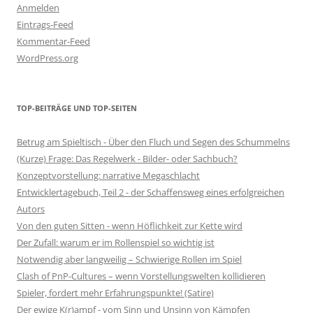
Anmelden
Eintrags-Feed
Kommentar-Feed
WordPress.org
TOP-BEITRÄGE UND TOP-SEITEN
Betrug am Spieltisch - Über den Fluch und Segen des Schummelns
(Kurze) Frage: Das Regelwerk - Bilder- oder Sachbuch?
Konzeptvorstellung: narrative Megaschlacht
Entwicklertagebuch, Teil 2 - der Schaffensweg eines erfolgreichen
Autors
Von den guten Sitten - wenn Höflichkeit zur Kette wird
Der Zufall: warum er im Rollenspiel so wichtig ist
Notwendig aber langweilig – Schwierige Rollen im Spiel
Clash of PnP-Cultures – wenn Vorstellungswelten kollidieren
Spieler, fordert mehr Erfahrungspunkte! (Satire)
Der ewige K(r)ampf - vom Sinn und Unsinn von Kämpfen