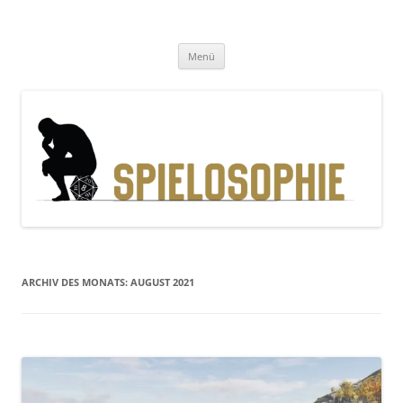
Zum
Inhalt
Spielosophie
springen
Gedanken, Geschichten und Gewürfel
Menü
ARCHIV DES MONATS:
AUGUST 2021