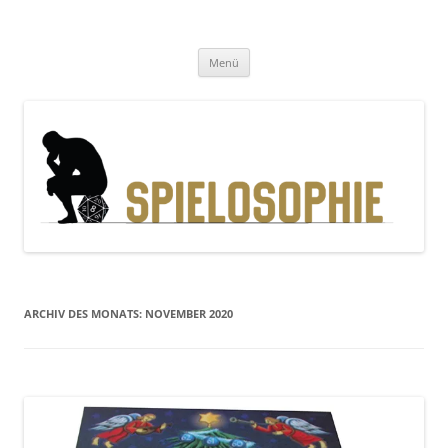
Zum
Inhalt
Spielosophie
springen
Gedanken, Geschichten und Gewürfel
Menü
ARCHIV DES MONATS:
NOVEMBER 2020