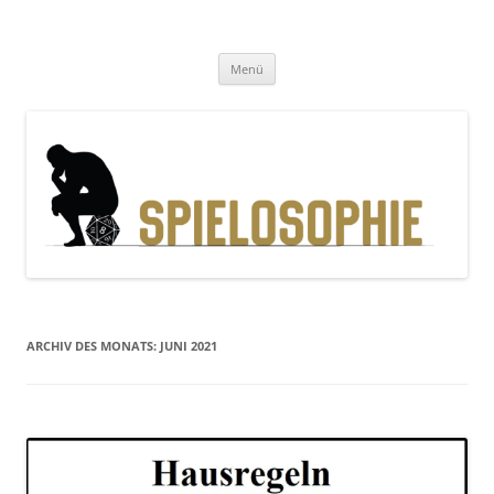
Zum
Inhalt
Spielosophie
springen
Gedanken, Geschichten und Gewürfel
Menü
ARCHIV DES MONATS:
JUNI 2021