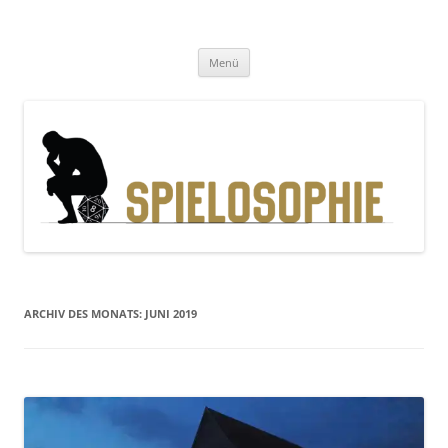
Zum
Inhalt
Spielosophie
springen
Gedanken, Geschichten und Gewürfel
Menü
ARCHIV DES MONATS:
JUNI 2019