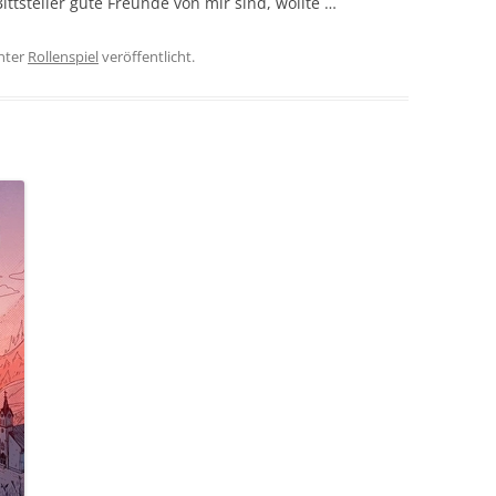
ttsteller gute Freunde von mir sind, wollte …
nter
Rollenspiel
veröffentlicht.