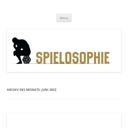
Zum
Inhalt
Spielosophie
springen
Gedanken, Geschichten und Gewürfel
Menü
ARCHIV DES MONATS:
JUNI 2022