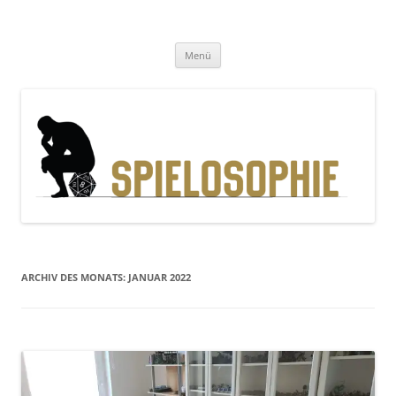
Zum
Inhalt
Spielosophie
springen
Gedanken, Geschichten und Gewürfel
Menü
ARCHIV DES MONATS:
JANUAR 2022