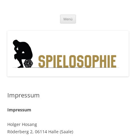
Zum
Inhalt
Spielosophie
springen
Gedanken, Geschichten und Gewürfel
Menü
Impressum
Impressum
Holger Hosang
Röderberg 2, 06114 Halle (Saale)