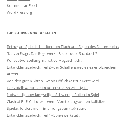
Kommentar-Feed
WordPress.org
TOP-BEITRÄGE UND TOP-SEITEN
Betrug am Spieltisch - Über den Fluch und Segen des Schummelns
(Kurze) Frage: Das Regelwerk - Bilder- oder Sachbuch?
Konzeptvorstellung: narrative Megaschlacht
Entwicklertagebuch, Teil 2 - der Schaffensweg eines erfolgreichen
Autors
Von den guten Sitten - wenn Höflichkeit zur Kette wird
Der Zufall: warum er im Rollenspiel so wichtig ist
Notwendig aber langweilig – Schwierige Rollen im Spiel
Clash of PnP-Cultures – wenn Vorstellungswelten kollidieren
Spieler, fordert mehr Erfahrungspunkte! (Satire)
Entwicklertagebuch, Teil 4 - Spielewerkstatt