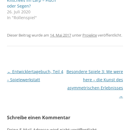
Klischees im Larp – Fluch
oder Segen?
26. Juli 2020
In "Rollenspiel"
Dieser Beitrag wurde am
14. Mai 2017
unter
Projekte
veröffentlicht.
Beitragsnavigation
←
Entwicklertagebuch, Teil 4
Besondere Spiele 3: We were
– Spielewerkstatt
here – die Kunst des
asymmetrischen Erlebnisses
→
Schreibe einen Kommentar
Deine E-Mail-Adresse wird nicht veröffentlicht.