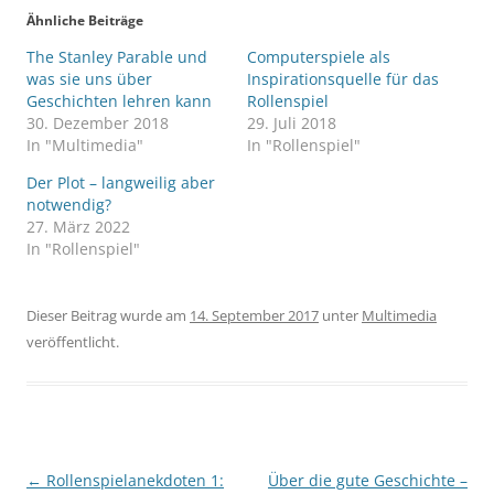
Ähnliche Beiträge
The Stanley Parable und
Computerspiele als
was sie uns über
Inspirationsquelle für das
Geschichten lehren kann
Rollenspiel
30. Dezember 2018
29. Juli 2018
In "Multimedia"
In "Rollenspiel"
Der Plot – langweilig aber
notwendig?
27. März 2022
In "Rollenspiel"
Dieser Beitrag wurde am
14. September 2017
unter
Multimedia
veröffentlicht.
Beitragsnavigation
←
Rollenspielanekdoten 1:
Über die gute Geschichte –