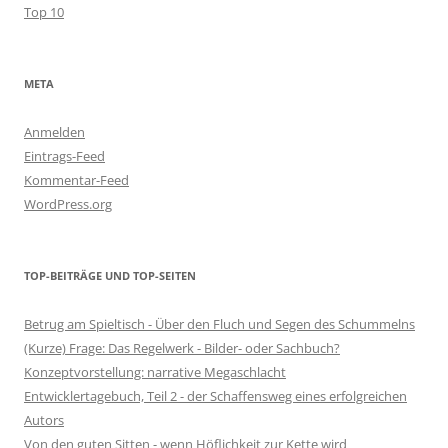
Top 10
META
Anmelden
Eintrags-Feed
Kommentar-Feed
WordPress.org
TOP-BEITRÄGE UND TOP-SEITEN
Betrug am Spieltisch - Über den Fluch und Segen des Schummelns
(Kurze) Frage: Das Regelwerk - Bilder- oder Sachbuch?
Konzeptvorstellung: narrative Megaschlacht
Entwicklertagebuch, Teil 2 - der Schaffensweg eines erfolgreichen
Autors
Von den guten Sitten - wenn Höflichkeit zur Kette wird