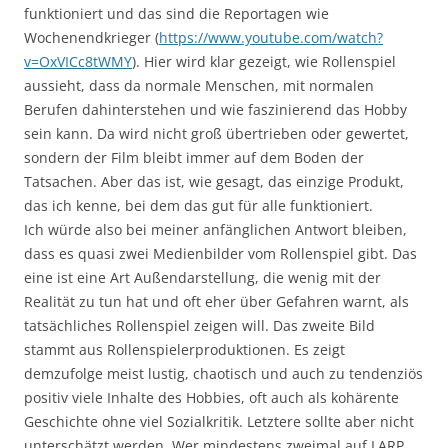
funktioniert und das sind die Reportagen wie
Wochenendkrieger (
https://www.youtube.com/watch?
v=OxVICc8tWMY
). Hier wird klar gezeigt, wie Rollenspiel
aussieht, dass da normale Menschen, mit normalen
Berufen dahinterstehen und wie faszinierend das Hobby
sein kann. Da wird nicht groß übertrieben oder gewertet,
sondern der Film bleibt immer auf dem Boden der
Tatsachen. Aber das ist, wie gesagt, das einzige Produkt,
das ich kenne, bei dem das gut für alle funktioniert.
Ich würde also bei meiner anfänglichen Antwort bleiben,
dass es quasi zwei Medienbilder vom Rollenspiel gibt. Das
eine ist eine Art Außendarstellung, die wenig mit der
Realität zu tun hat und oft eher über Gefahren warnt, als
tatsächliches Rollenspiel zeigen will. Das zweite Bild
stammt aus Rollenspielerproduktionen. Es zeigt
demzufolge meist lustig, chaotisch und auch zu tendenziös
positiv viele Inhalte des Hobbies, oft auch als kohärente
Geschichte ohne viel Sozialkritik. Letztere sollte aber nicht
unterschätzt werden. Wer mindestens zweimal auf LARP