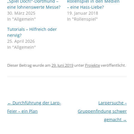
„Spiel Doch!“-Dortmund –
Rollenspiel in den Medien
eine lohnenswerte Messe?
– eine Hass-Liebe?
30. März 2025
19. Januar 2018
In "Allgemein"
In "Rollenspiel"
Tutorials – Hilfreich oder
nervig?
25. April 2026
In "Allgemein"
Dieser Beitrag wurde am
29. Juni 2019
unter
Projekte
veröffentlicht.
Beitragsnavigation
←
Durchführung der Larp-
Larpersuche –
Feier – ein Plan
Gruppenfindung schwer
gemacht
→