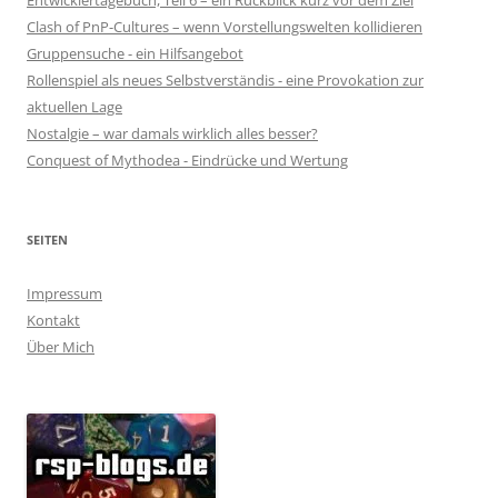
Entwicklertagebuch, Teil 6 – ein Rückblick kurz vor dem Ziel
Clash of PnP-Cultures – wenn Vorstellungswelten kollidieren
Gruppensuche - ein Hilfsangebot
Rollenspiel als neues Selbstverständis - eine Provokation zur
aktuellen Lage
Nostalgie – war damals wirklich alles besser?
Conquest of Mythodea - Eindrücke und Wertung
SEITEN
Impressum
Kontakt
Über Mich