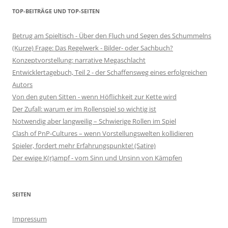
TOP-BEITRÄGE UND TOP-SEITEN
Betrug am Spieltisch - Über den Fluch und Segen des Schummelns
(Kurze) Frage: Das Regelwerk - Bilder- oder Sachbuch?
Konzeptvorstellung: narrative Megaschlacht
Entwicklertagebuch, Teil 2 - der Schaffensweg eines erfolgreichen
Autors
Von den guten Sitten - wenn Höflichkeit zur Kette wird
Der Zufall: warum er im Rollenspiel so wichtig ist
Notwendig aber langweilig – Schwierige Rollen im Spiel
Clash of PnP-Cultures – wenn Vorstellungswelten kollidieren
Spieler, fordert mehr Erfahrungspunkte! (Satire)
Der ewige K(r)ampf - vom Sinn und Unsinn von Kämpfen
SEITEN
Impressum