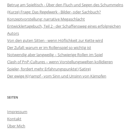
Betrug am Spieltisch - Über den Fluch und Segen des Schummelns
(Kurze) Frage: Das Regelwerk - Bilder- oder Sachbuch?
Konzeptvorstellung: narrative Megaschlacht
Entwicklertagebuch, Teil 2 - der Schaffensweg eines erfolgreichen
Autors
Von den guten Sitten - wenn Höflichkeit zur Kette wird
Der Zufall: warum er im Rollenspiel so wichtig ist
Notwendig aber langweilig – Schwierige Rollen im Spiel
Clash of PnP-Cultures – wenn Vorstellungswelten kollidieren
Spieler, fordert mehr Erfahrungspunkte! (Satire)
Der ewige K(r)ampf - vom Sinn und Unsinn von Kämpfen
SEITEN
Impressum
Kontakt
Über Mich