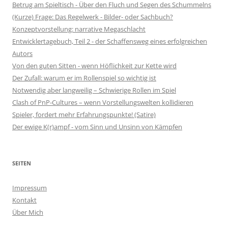
Betrug am Spieltisch - Über den Fluch und Segen des Schummelns
(Kurze) Frage: Das Regelwerk - Bilder- oder Sachbuch?
Konzeptvorstellung: narrative Megaschlacht
Entwicklertagebuch, Teil 2 - der Schaffensweg eines erfolgreichen
Autors
Von den guten Sitten - wenn Höflichkeit zur Kette wird
Der Zufall: warum er im Rollenspiel so wichtig ist
Notwendig aber langweilig – Schwierige Rollen im Spiel
Clash of PnP-Cultures – wenn Vorstellungswelten kollidieren
Spieler, fordert mehr Erfahrungspunkte! (Satire)
Der ewige K(r)ampf - vom Sinn und Unsinn von Kämpfen
SEITEN
Impressum
Kontakt
Über Mich