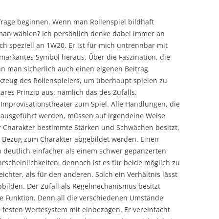
nsfrage beginnen. Wenn man Rollenspiel bildhaft
 man wählen? Ich persönlich denke dabei immer an
h speziell an 1W20. Er ist für mich untrennbar mit
arkantes Symbol heraus. Über die Faszination, die
nn man sicherlich auch einen eigenen Beitrag
rkzeug des Rollenspielers, um überhaupt spielen zu
res Prinzip aus: nämlich das des Zufalls.
 Improvisationstheater zum Spiel. Alle Handlungen, die
iv ausgeführt werden, müssen auf irgendeine Weise
r Charakter bestimmte Stärken und Schwächen besitzt,
 Bezug zum Charakter abgebildet werden. Einen
en deutlich einfacher als einem schwer gepanzerten
rscheinlichkeiten, dennoch ist es für beide möglich zu
eichter, als für den anderen. Solch ein Verhältnis lässt
bbilden. Der Zufall als Regelmechanismus besitzt
nde Funktion. Denn all die verschiedenen Umstände
 festen Wertesystem mit einbezogen. Er vereinfacht