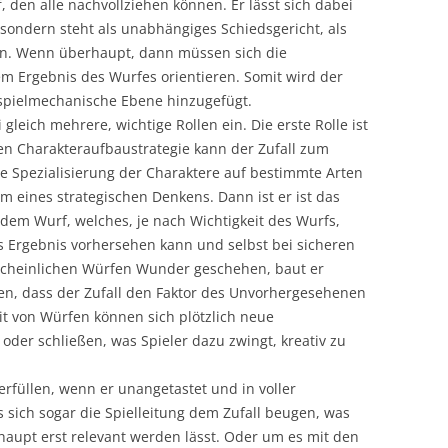
, den alle nachvollziehen können. Er lässt sich dabei
 sondern steht als unabhängiges Schiedsgericht, als
en. Wenn überhaupt, dann müssen sich die
 Ergebnis des Wurfes orientieren. Somit wird der
 spielmechanische Ebene hinzugefügt.
gleich mehrere, wichtige Rollen ein. Die erste Rolle ist
ten Charakteraufbaustrategie kann der Zufall zum
ie Spezialisierung der Charaktere auf bestimmte Arten
 eines strategischen Denkens. Dann ist er ist das
m Wurf, welches, je nach Wichtigkeit des Wurfs,
 Ergebnis vorhersehen kann und selbst bei sicheren
scheinlichen Würfen Wunder geschehen, baut er
en, dass der Zufall den Faktor des Unvorhergesehenen
it von Würfen können sich plötzlich neue
 oder schließen, was Spieler dazu zwingt, kreativ zu
erfüllen, wenn er unangetastet und in voller
sich sogar die Spielleitung dem Zufall beugen, was
upt erst relevant werden lässt. Oder um es mit den