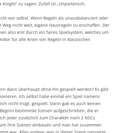
Knight“ zu sagen: Zufall ist „Unparteiisch,
icht von selbst. Wenn Regeln als unausbalanciert oder
Weg nicht weit, eigene Hausregeln zu erschaffen. Der
onen also erst durch ein faires Spielsystem, welches um
motor für alle Arten von Regeln in klassischen
kann dann überhaupt ohne ihn gespielt werden? Es gibt
ionieren. Ich selbst habe einmal ein Spiel namens
h nicht trügt, gespielt. Darin gab es auch keinen
u Beginn bestimmte Szenen aufgeschrieben, die er
ch jeder zusätzlich zum Charakter noch 2 NSCs
eihrum ihre Szenen einbauen und man hat zusammen
mig war. Alles andere, was in dieser Szene passierte,