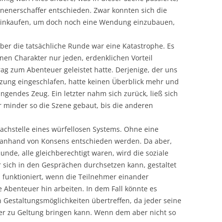
nenerschaffer entschieden. Zwar konnten sich die
e einkaufen, um doch noch eine Wendung einzubauen,
 aber die tatsächliche Runde war eine Katastrophe. Es
nen Charakter nur jeden, erdenklichen Vorteil
rag zum Abenteuer geleistet hatte. Derjenige, der uns
Sitzung eingeschlafen, hatte keinen Überblick mehr und
gendes Zeug. Ein letzter nahm sich zurück, ließ sich
minder so die Szene gebaut, bis die anderen
chstelle eines würfellosen Systems. Ohne eine
 anhand von Konsens entschieden werden. Da aber,
unde, alle gleichberechtigt waren, wird die soziale
r sich in den Gesprächen durchsetzen kann, gestaltet
m funktioniert, wenn die Teilnehmer einander
Abenteuer hin arbeiten. In dem Fall könnte es
n Gestaltungsmöglichkeiten übertreffen, da jeder seine
ker zu Geltung bringen kann. Wenn dem aber nicht so