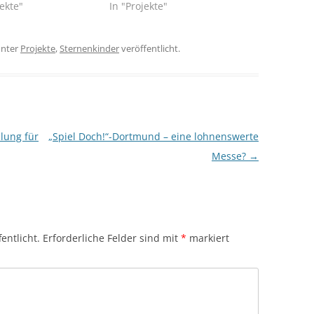
jekte"
In "Projekte"
nter
Projekte
,
Sternenkinder
veröffentlicht.
lung für
„Spiel Doch!“-Dortmund – eine lohnenswerte
Messe?
→
entlicht.
Erforderliche Felder sind mit
*
markiert