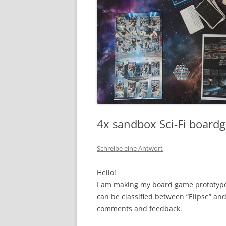
4x sandbox Sci-Fi boardg
Schreibe eine Antwort
Hello!
I am making my board game prototype a
can be classified between “Elipse” and
comments and feedback.