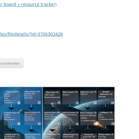
er board + resource tracker)
es/filedetails/?id=3706302428
runterladen