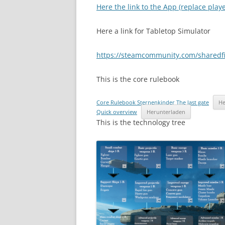
Here the link to the App (replace play
Here a link for Tabletop Simulator
https://steamcommunity.com/sharedfil
This is the core rulebook
Core Rulebook Sternenkinder The last gate
He
Quick overview
Herunterladen
This is the technology tree