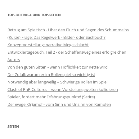
TOP-BEITRÄGE UND TOP-SEITEN
Betrug am Spieltisch - Über den Fluch und Segen des Schummelns
(Kurze) Frage: Das Regelwerk - Bilder- oder Sachbuch?
Konzeptvorstellung: narrative Megaschlacht
Entwicklertagebuch, Teil 2 - der Schaffensweg eines erfolgreichen
Autors
Von den guten Sitten - wenn Höflichkeit zur Kette wird
Der Zufall: warum er im Rollenspiel so wichtig ist
Notwendig aber langweilig – Schwierige Rollen im Spiel
Clash of PnP-Cultures – wenn Vorstellungswelten kollidieren
Spieler, fordert mehr Erfahrungspunkte! (Satire)
Der ewige K(r)ampf - vom Sinn und Unsinn von Kämpfen
SEITEN