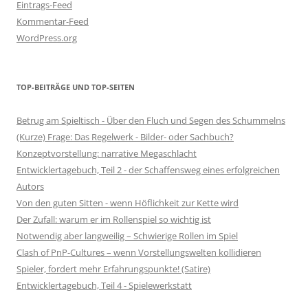
Eintrags-Feed
Kommentar-Feed
WordPress.org
TOP-BEITRÄGE UND TOP-SEITEN
Betrug am Spieltisch - Über den Fluch und Segen des Schummelns
(Kurze) Frage: Das Regelwerk - Bilder- oder Sachbuch?
Konzeptvorstellung: narrative Megaschlacht
Entwicklertagebuch, Teil 2 - der Schaffensweg eines erfolgreichen
Autors
Von den guten Sitten - wenn Höflichkeit zur Kette wird
Der Zufall: warum er im Rollenspiel so wichtig ist
Notwendig aber langweilig – Schwierige Rollen im Spiel
Clash of PnP-Cultures – wenn Vorstellungswelten kollidieren
Spieler, fordert mehr Erfahrungspunkte! (Satire)
Entwicklertagebuch, Teil 4 - Spielewerkstatt