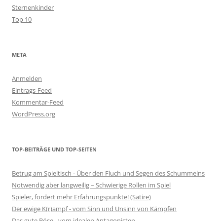
Sternenkinder
Top 10
META
Anmelden
Eintrags-Feed
Kommentar-Feed
WordPress.org
TOP-BEITRÄGE UND TOP-SEITEN
Betrug am Spieltisch - Über den Fluch und Segen des Schummelns
Notwendig aber langweilig – Schwierige Rollen im Spiel
Spieler, fordert mehr Erfahrungspunkte! (Satire)
Der ewige K(r)ampf - vom Sinn und Unsinn von Kämpfen
Das gute Böse - vom idealen Antagonisten